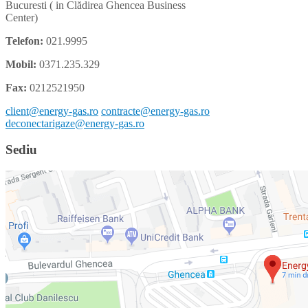
Bucuresti ( in Clădirea Ghencea Business
Center)
Telefon:
021.9995
Mobil:
0371.235.329
Fax:
0212521950
client@energy-gas.ro
contracte@energy-gas.ro
deconectarigaze@energy-gas.ro
Sediu