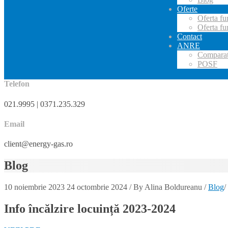
Oferte
Oferta fur
Oferta fu
Contact
ANRE
Comparato
POSF
Telefon
021.9995 | 0371.235.329
Email
client@energy-gas.ro
Blog
10 noiembrie 2023
24 octombrie 2024
/
By
Alina Boldureanu
/
Blog
/
Info încălzire locuință 2023-2024