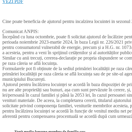
VEZI PDF
Cine poate beneficia de ajutorul pentru incalzirea locuintei in sezonu
Comunicat ANPIS:
Începând cu luna octombrie, poate fi solicitat ajutorul de încălzire p
perioada noiembrie 2023-martie 2024, în baza Legii nr. 226/2021 privin
pentru consumatorul vulnerabil de energie, precum și a H.G. nr. 107
a acesteia, pentru a veni în sprijinul cetățenilor și al autorităților public
Similar cu anii trecuți, cererea-declarație pe propria răspundere se comp
pe raza căreia se află locuința.
Formularele pot fi obținute de la sediul primăriei localității pe raza căr
primăriei localității pe raza căreia se află locuința sau de pe site-ul agen
municipiului București.
Ajutorul pentru încălzirea locuinței se acordă în baza dispoziției de pr
nu are alte proprietăți sau bunuri, așa cum sunt prevăzute în cerere, ș
lei/persoană în cazul familiei și până la 2053 lei, în cazul persoanei si
venituri materiale. De aceea, la completarea cererii, titularul ajutorului
solicitate privind componenţa familiei, veniturile membrilor acesteia, 
pentru încălzirea locuinței se acordă în funcție de venitul mediu net 
aferentă pentru compensarea procentuală se acordă după cum urmeaz
Venit
mediu
lunarpe
membru
de
familie
sau