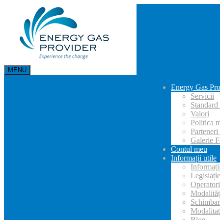
MENU
Energy Gas Pro
Servicii
Standard 
Valori
Politica 
Partener
Galerie F
Contul meu
Informații utile
Informații
Legislați
Operatori
Modalități
Schimbare
Modalitat
Blog