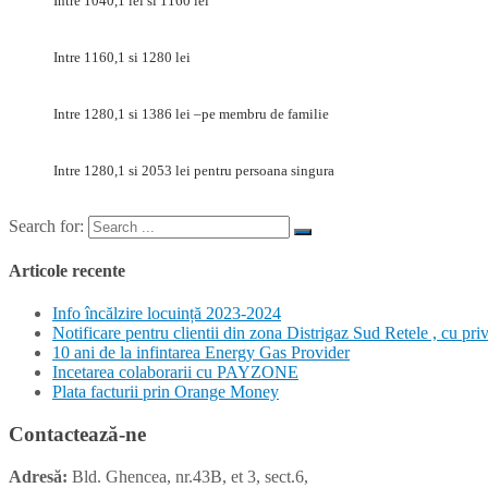
Intre
1040,1
lei
si 1160
lei
Intre
1160,1
si
1280
lei
Intre
1280,1
si
1386
lei –pe
membru de
familie
Intre
1280,1
si
2053
lei
pentru
persoana
singura
Search for:
Articole recente
Info încălzire locuință 2023-2024
Notificare pentru clientii din zona Distrigaz Sud Retele , cu privi
10 ani de la infintarea Energy Gas Provider
Incetarea colaborarii cu PAYZONE
Plata facturii prin Orange Money
Contactează-ne
Adresă:
Bld. Ghencea, nr.43B, et 3, sect.6,