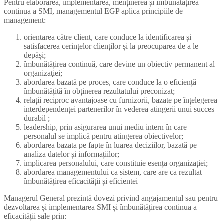
Pentru elaborarea, implementarea, menținerea și îmbunătățirea
continua a SMI, managementul EGP aplica principiile de
management:
orientarea către client, care conduce la identificarea și
satisfacerea cerințelor clienților și la preocuparea de a le
depăși;
îmbunătățirea continuă, care devine un obiectiv permanent al
organizaţiei;
abordarea bazată pe proces, care conduce la o eficiență
îmbunătățită în obținerea rezultatului preconizat;
relații reciproc avantajoase cu furnizorii, bazate pe înțelegerea
interdependenței partenerilor în vederea atingerii unui succes
durabil ;
leadership, prin asigurarea unui mediu intern în care
personalul se implică pentru atingerea obiectivelor;
abordarea bazata pe fapte în luarea deciziilor, bazată pe
analiza datelor și informațiilor;
implicarea personalului, care constituie esența organizației;
abordarea managementului ca sistem, care are ca rezultat
îmbunătățirea eficacității și eficientei
Managerul General prezintă dovezi privind angajamentul sau pentru
dezvoltarea și implementarea SMI și îmbunătățirea continua a
eficacității sale prin: