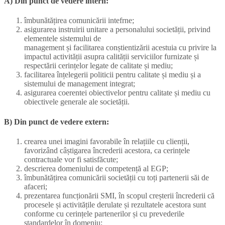
A) Din punct de vedere intern:
îmbunătățirea comunicării intefrne;
asigurarea instruirii unitare a personalului societății, privind
elementele sistemului de
management și facilitarea conștientizării acestuia cu privire la
impactul activității asupra calității serviciilor furnizate și
respectării cerințelor legate de calitate și mediu;
facilitarea înțelegerii politicii pentru calitate și mediu și a
sistemului de management integrat;
asigurarea coerentei obiectivelor pentru calitate și mediu cu
obiectivele generale ale societății.
B) Din punct de vedere extern:
crearea unei imagini favorabile în relațiile cu clienții,
favorizând câștigarea încrederii acestora, ca cerințele
contractuale vor fi satisfăcute;
descrierea domeniului de competență al EGP;
îmbunătățirea comunicării societății cu toți partenerii săi de
afaceri;
prezentarea funcționării SMI, în scopul creșterii încrederii că
procesele și activitățile derulate și rezultatele acestora sunt
conforme cu cerințele partenerilor și cu prevederile
standardelor în domeniu;