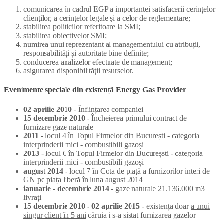
comunicarea în cadrul EGP a importantei satisfacerii cerințelor
clienților, a cerințelor legale și a celor de reglementare;
stabilirea politicilor referitoare la SMI;
stabilirea obiectivelor SMI;
numirea unui reprezentant al managementului cu atribuții,
responsabilități și autoritate bine definite;
conducerea analizelor efectuate de management;
asigurarea disponibilităţii resurselor.
Evenimente speciale din existență Energy Gas Provider
02 aprilie 2010
- Înființarea companiei
15 decembrie 2010
- Încheierea primului contract de
furnizare gaze naturale
2011
- locul 4 în Topul Firmelor din București - categoria
interprinderii mici - combustibili gazoși
2013
- locul 6 în Topul Firmelor din Bucureșsti - categoria
interprinderii mici - combustibili gazoși
august 2014
- locul 7 în Cota de piață a furnizorilor interi de
GN pe piața liberă în luna august 2014
ianuarie - decembrie 2014
- gaze naturale 21.136.000 m3
livrați
15 decembrie 2010 - 02 aprilie 2015
- existența doar
a unui
singur client în 5 ani
căruia i s-a sistat furnizarea gazelor