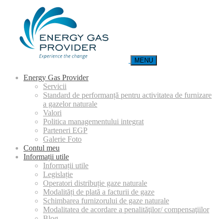
MENU
Energy Gas Provider
Servicii
Standard de performanță pentru activitatea de furnizare
a gazelor naturale
Valori
Politica managementului integrat
Parteneri EGP
Galerie Foto
Contul meu
Informații utile
Informații utile
Legislație
Operatori distribuție gaze naturale
Modalități de plată a facturii de gaze
Schimbarea furnizorului de gaze naturale
Modalitatea de acordare a penalităţilor/ compensaţiilor
Blog