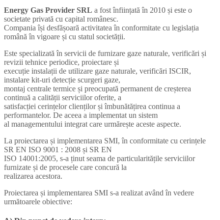
Energy Gas Provider SRL
a fost înființată în 2010 și este o
societate privată cu capital românesc.
Compania își desfășoară activitatea în conformitate cu legislația
română în vigoare și cu statul societății.
Este specializată în servicii de furnizare gaze naturale, verificări și
revizii tehnice periodice, proiectare și
execuție instalații de utilizare gaze naturale, verificări ISCIR,
instalare kit-uri detecție scurgeri gaze,
montaj centrale termice și preocupată permanent de creșterea
continuă a calității serviciilor oferite, a
satisfacției cerințelor clienților și îmbunătățirea continua a
performantelor. De aceea a implementat un sistem
al managementului integrat care urmărește aceste aspecte.
La proiectarea și implementarea SMI, în conformitate cu cerințele
SR EN ISO 9001 : 2008 și SR EN
ISO 14001:2005, s-a ținut seama de particularitățile serviciilor
furnizate și de procesele care concură la
realizarea acestora.
Proiectarea și implementarea SMI s-a realizat având în vedere
următoarele obiective: