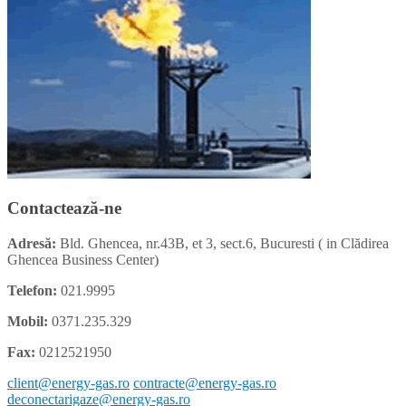
Contactează-ne
Adresă:
Bld. Ghencea, nr.43B, et 3, sect.6, Bucuresti ( in Clădirea
Ghencea Business Center)
Telefon:
021.9995
Mobil:
0371.235.329
Fax:
0212521950
client@energy-gas.ro
contracte@energy-gas.ro
deconectarigaze@energy-gas.ro