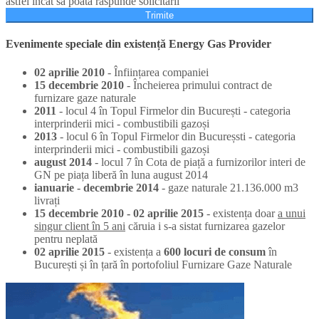
astfel încât să poată răspunde solicitarii
Trimite
Evenimente speciale din existență Energy Gas Provider
02 aprilie 2010
- Înființarea companiei
15 decembrie 2010
- Încheierea primului contract de
furnizare gaze naturale
2011
- locul 4 în Topul Firmelor din București - categoria
interprinderii mici - combustibili gazoși
2013
- locul 6 în Topul Firmelor din Bucureșsti - categoria
interprinderii mici - combustibili gazoși
august 2014
- locul 7 în Cota de piață a furnizorilor interi de
GN pe piața liberă în luna august 2014
ianuarie - decembrie 2014
- gaze naturale 21.136.000 m3
livrați
15 decembrie 2010 - 02 aprilie 2015
- existența doar
a unui
singur client în 5 ani
căruia i s-a sistat furnizarea gazelor
pentru neplată
02 aprilie 2015
- existența a
600 locuri de consum
în
București și în țară în portofoliul Furnizare Gaze Naturale