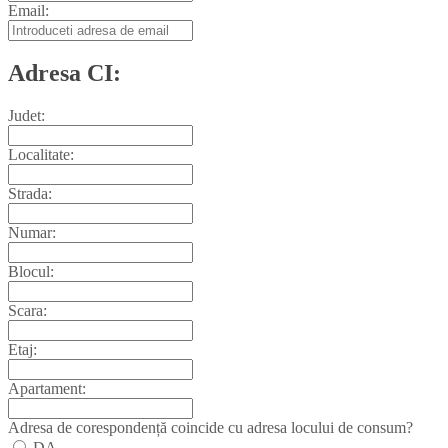
Email:
Adresa CI:
Judet:
Localitate:
Strada:
Numar:
Blocul:
Scara:
Etaj:
Apartament:
Adresa de corespondență coincide cu adresa locului de consum?
DA